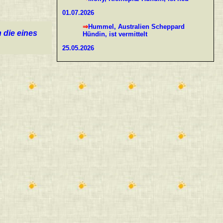
01.07.2026
⇒Hummel, Australien Scheppard
 die eines
Hündin, ist vermittelt
25.05.2026
⇒Maybel, Australien Scheppard
Hündin, ist neu
⇒Hummel, Australien Scheppard
Hündin, ist neu
22.05.2026
⇒Balu, Collie-Rüde, ist neu
02.05.2026
⇒Leah, Collie-Hündin, ist vermittelt
18.04.2026
⇒Leah, Collie-Hündin, ist neu
13.03.2026
⇒Charlie, Papillon-Mix-Rüde, ist neu
21.01.2026