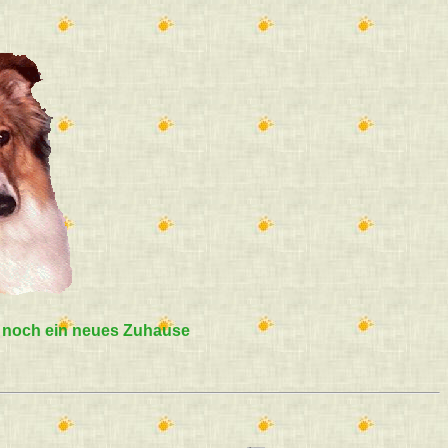
⇒Naoki, Collie-Mix-Rüde, ist neu
23.11.2025
⇒Kamel, Coliie-Mix-Rüde, ist neu
⇒Anouk. Collie-Mischlings-Rüde, ist
neu
25.05.2025
⇒Chris, Kurzhaarcollie-Mix-Rüde, ist
vermittelt
17.04.2025
⇒Chris, Kurzhaarcollie-Mix-Rüde, ist
neu
11.10.2024
⇒Joshua, Collie-Mix-Rüde, ist
vermittelt
24.08.2024
noch ein neues Zuhause
⇒Happy, Rauhhaardackel-Hündin, ist
vermittelt
⇒Moxie, Jack Russel-Mix Rüde, ist
vermittelt
09.08.2024